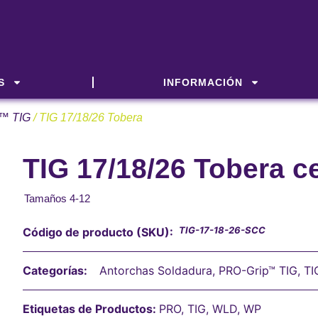
S
INFORMACIÓN
™ TIG
/ TIG 17/18/26 Tobera
TIG 17/18/26 Tobera c
Tamaños 4-12
TIG-17-18-26-SCC
Código de producto (SKU):
Categorías:
Antorchas Soldadura
,
PRO-Grip™ TIG
,
TI
Etiquetas de Productos:
PRO
,
TIG
,
WLD
,
WP