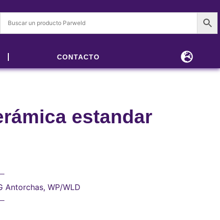
CONTACTO
erámica estandar
G Antorchas
,
WP/WLD