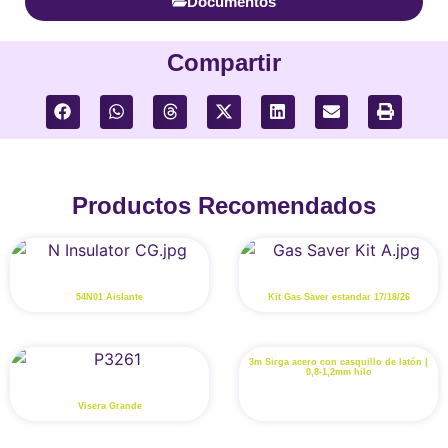
Documentos
Compartir
Productos Recomendados
54N01 Aislante
Kit Gas Saver estandar 17/18/26
3m Sirga acero con casquillo de latón |
0,8-1,2mm hilo
Visera Grande