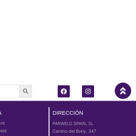
A
DIRECCIÓN
tos
PARWELD SPAIN, SL
weld
Camino del Bony, 347