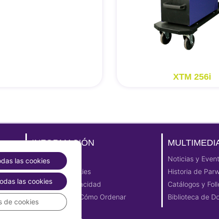
XTM 256i
INFORMACIÓN
MULTIMEDI
Aviso Legal
Noticias y Even
odas las cookies
Política de cookies
Historia de Par
odas las cookies
Política de Privacidad
Catálogos y Foll
E-Commerce | Cómo Ordenar
Biblioteca de 
s de cookies