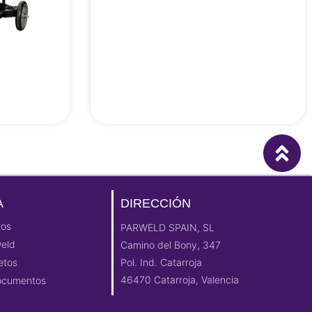
A
DIRECCIÓN
tos
PARWELD SPAIN, SL
weld
Camino del Bony, 347
etos
Pol. Ind. Catarroja
46470 Catarroja, Valencia
Documentos