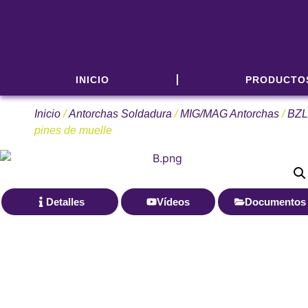
INICIO
PRODUCTO
Inicio
/
Antorchas Soldadura
/
MIG/MAG Antorchas
/
BZL
pines de muelle
Detalles
Vídeos
Documentos