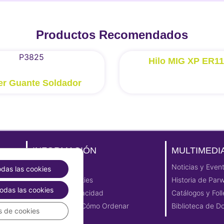
Productos Recomendados
Hilo MIG XP ER1
er Guante Soldador
INFORMACIÓN
MULTIMEDI
Aviso Legal
Noticias y Even
odas las cookies
Política de cookies
Historia de Par
odas las cookies
Política de Privacidad
Catálogos y Foll
E-Commerce | Cómo Ordenar
Biblioteca de 
s de cookies