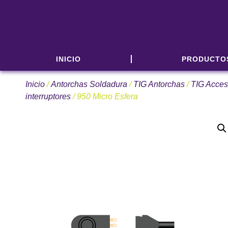
INICIO
PRODUCTO
Inicio
/
Antorchas Soldadura
/
TIG Antorchas
/
TIG Acces
interruptores
/ 950 Micro Esfera