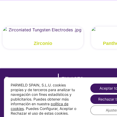
Zirconio
Panth
ENLACES
PARWELD SPAIN, S.L.U. cookies
Sobre
Aceptar t
propias y de terceros para analizar tu
Contacto
navegación con fines estadísticos y
publicitarios. Puedes obtener más
Rechazar t
Productos
información en nuestra
política de
Parweld Global
cookies
. Puedes Configurar, Aceptar o
Ajuste
Rechazar el uso de estas cookies.