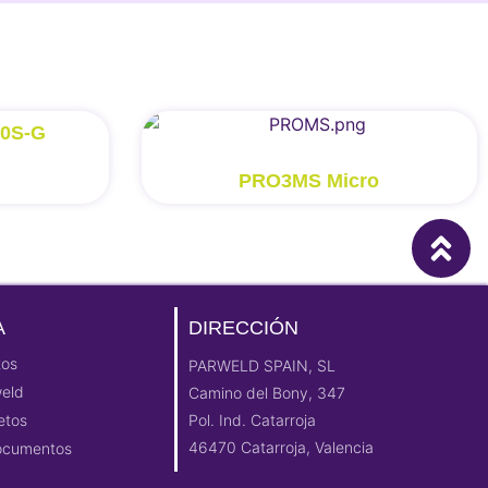
10S-G
PRO3MS Micro
A
DIRECCIÓN
tos
PARWELD SPAIN, SL
weld
Camino del Bony, 347
etos
Pol. Ind. Catarroja
46470 Catarroja, Valencia
Documentos