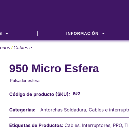
S
INFORMACIÓN
orios
/
Cables e
950 Micro Esfera
Pulsador esfera
950
Código de producto (SKU):
Categorías:
Antorchas Soldadura
,
Cables e interrupt
Etiquetas de Productos:
Cables
,
Interruptores
,
PRO
,
T