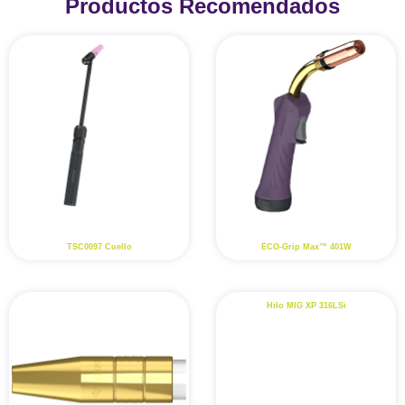
Productos Recomendados
TSC0097 Cuello
ECO-Grip Max™ 401W
Hilo MIG XP 316LSi