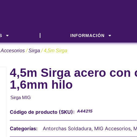
S
INFORMACIÓN
 Accesorios
/
Sirga
/ 4,5m Sirga
4,5m Sirga acero con c
1,6mm hilo
Sirga MIG
A44215
Código de producto (SKU):
Categorías:
Antorchas Soldadura
,
MIG Accesorios
,
M