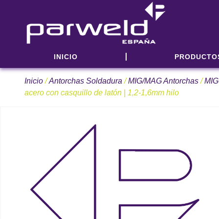
INICIO
PRODUCTO
Inicio
/
Antorchas Soldadura
/
MIG/MAG Antorchas
/
MIG
acero con casquillo de latón | 1,2-1,6mm hilo