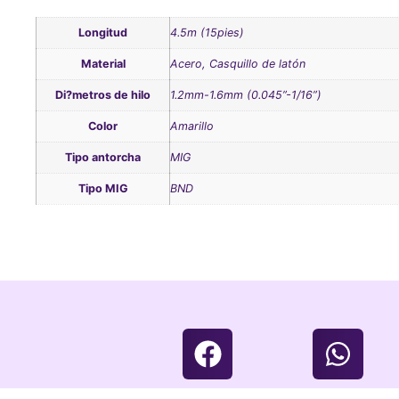
Longitud
4.5m (15pies)
Material
Acero, Casquillo de latón
Di?metros de hilo
1.2mm-1.6mm (0.045”-1/16”)
Color
Amarillo
Tipo antorcha
MIG
Tipo MIG
BND