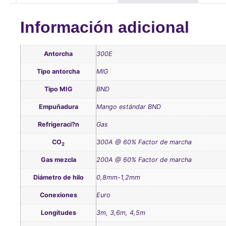
Información adicional
Antorcha
300E
Tipo antorcha
MIG
Tipo MIG
BND
Empuñadura
Mango estándar BND
Refrigeraci?n
Gas
CO
300A @ 60% Factor de marcha
2
Gas mezcla
200A @ 60% Factor de marcha
Diámetro de hilo
0,8mm-1,2mm
Conexiones
Euro
Longitudes
3m, 3,6m, 4,5m