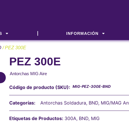
S
INFORMACIÓN
D
/ PEZ 300E
PEZ 300E
Antorchas MIG Aire
MIG-PEZ-300E-BND
Código de producto (SKU):
Categorías:
Antorchas Soldadura
,
BND
,
MIG/MAG An
Etiquetas de Productos:
300A
,
BND
,
MIG