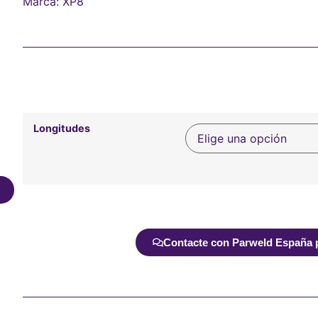
Marca:
XP8
Longitudes
Alternative:
Contacte con Parweld España pa