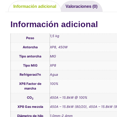
Información adicional
Valoraciones (0)
Información adicional
1,5 kg
Peso
Antorcha
XP8, 450W
Tipo antorcha
MIG
Tipo MIG
XP8
Refrigeraci?n
Agua
XP8 Factor de
100%
marcha
CO
450A – 15.8kW @ 100%
2
XP8 Gas mezcla
450A – 15.8kW (80/20), 450A – 15.8kW (9
Diámetro de hilo
1,0mm-2,4mm