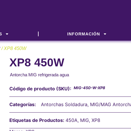
S
INFORMACIÓN
8
/ XP8 450W
XP8 450W
Antorcha MIG refrigerada agua
MIG-450-W-XP8
Código de producto (SKU):
Categorías:
Antorchas Soldadura
,
MIG/MAG Antorch
Etiquetas de Productos:
450A
,
MIG
,
XP8