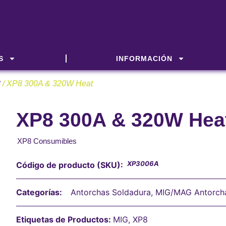
S
INFORMACIÓN
8
/ XP8 300A & 320W Heat
XP8 300A & 320W Heat
XP8 Consumibles
XP3006A
Código de producto (SKU):
Categorías:
Antorchas Soldadura
,
MIG/MAG Antorch
Etiquetas de Productos:
MIG
,
XP8