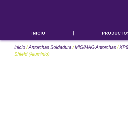
INICIO
PRODUCTO
Inicio
/
Antorchas Soldadura
/
MIG/MAG Antorchas
/
XP
Shield (Aluminio)