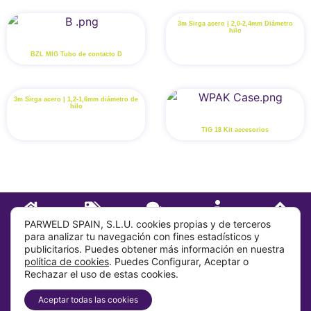
3m Sirga acero | 2,0-2,4mm Diámetro
hilo
BZL MIG Tubo de contacto D
3m Sirga acero | 1,2-1,6mm diámetro de
hilo
TIG 18 Kit accesorios
INICIO
TIENDA
CONTACTO
SOBRE
IR ARRIBA
PARWELD SPAIN, S.L.U. cookies propias y de terceros
para analizar tu navegación con fines estadísticos y
publicitarios. Puedes obtener más información en nuestra
Sobre
política de cookies
. Puedes Configurar, Aceptar o
Rechazar el uso de estas cookies.
Info
Aceptar todas las cookies
Dirección