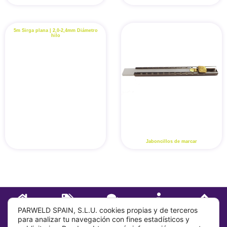
5m Sirga plana | 2,0-2,4mm Diámetro
hilo
Jaboncillos de marcar
INICIO
TIENDA
CONTACTO
SOBRE
IR ARRIBA
PARWELD SPAIN, S.L.U. cookies propias y de terceros
para analizar tu navegación con fines estadísticos y