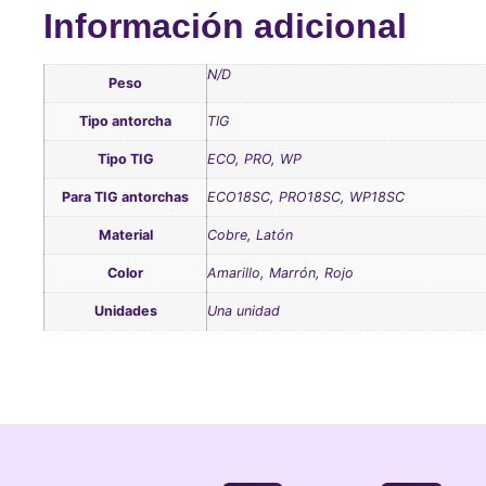
Información adicional
N/D
Peso
Tipo antorcha
TIG
Tipo TIG
ECO, PRO, WP
Para TIG antorchas
ECO18SC, PRO18SC, WP18SC
Material
Cobre, Latón
Color
Amarillo, Marrón, Rojo
Unidades
Una unidad