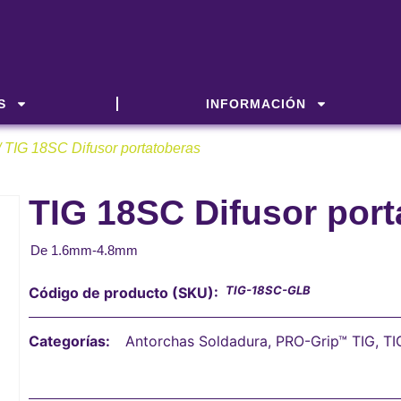
S
INFORMACIÓN
/ TIG 18SC Difusor portatoberas
TIG 18SC Difusor por
De 1.6mm-4.8mm
TIG-18SC-GLB
Código de producto (SKU):
Categorías:
Antorchas Soldadura
,
PRO-Grip™ TIG
,
TI