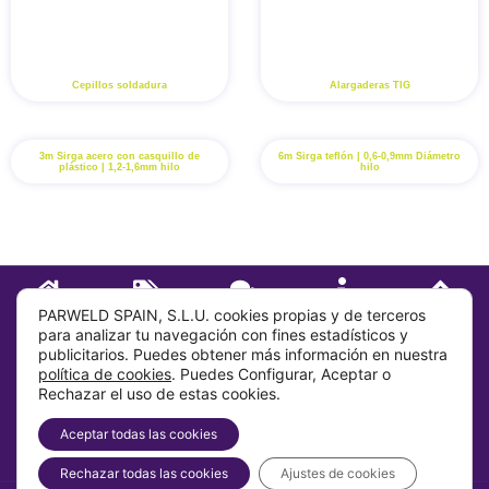
Cepillos soldadura
Alargaderas TIG
3m Sirga acero con casquillo de
6m Sirga teflón | 0,6-0,9mm Diámetro
plástico | 1,2-1,6mm hilo
hilo
INICIO
TIENDA
CONTACTO
SOBRE
IR ARRIBA
PARWELD SPAIN, S.L.U. cookies propias y de terceros
para analizar tu navegación con fines estadísticos y
publicitarios. Puedes obtener más información en nuestra
Sobre
política de cookies
. Puedes Configurar, Aceptar o
Rechazar el uso de estas cookies.
Info
Aceptar todas las cookies
Dirección
Rechazar todas las cookies
Ajustes de cookies