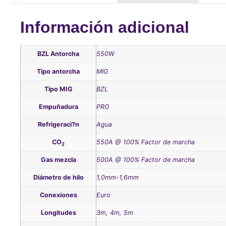
Información adicional
BZL Antorcha
550W
Tipo antorcha
MIG
Tipo MIG
BZL
Empuñadura
PRO
Refrigeraci?n
Agua
CO
550A @ 100% Factor de marcha
2
Gas mezcla
500A @ 100% Factor de marcha
Diámetro de hilo
1,0mm-1,6mm
Conexiones
Euro
Longitudes
3m, 4m, 5m