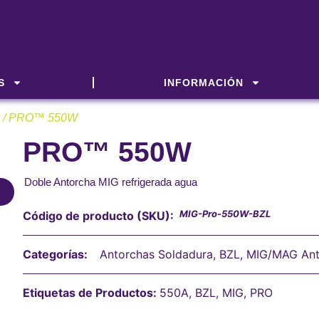
S
INFORMACIÓN
/ PRO™ 550W
PRO™ 550W
Doble Antorcha MIG refrigerada agua
MIG-Pro-550W-BZL
Código de producto (SKU):
Categorías:
Antorchas Soldadura
,
BZL
,
MIG/MAG Ant
Etiquetas de Productos:
550A
,
BZL
,
MIG
,
PRO