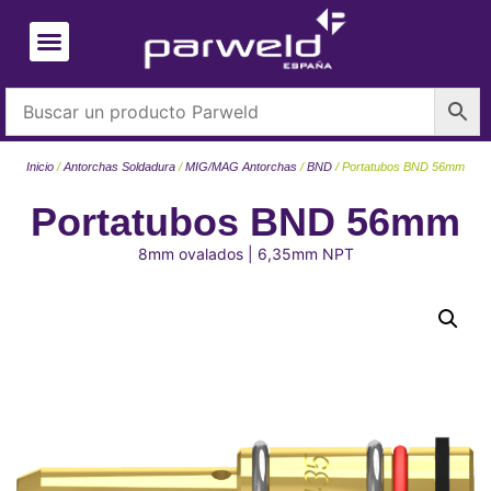
Inicio
/
Antorchas Soldadura
/
MIG/MAG Antorchas
/
BND
/ Portatubos BND 56mm
Portatubos BND 56mm
8mm ovalados | 6,35mm NPT