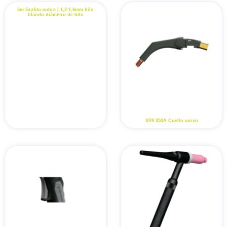
3m Grafito-cobre | 1,2-1,6mm hilo
blando diámetro de hilo
XP8 350A Cuello curvo