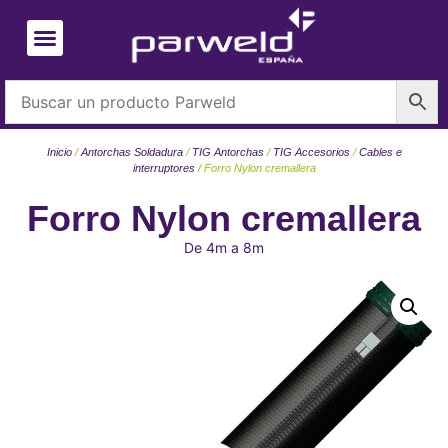
Inicio
/
Antorchas Soldadura
/
TIG Antorchas
/
TIG Accesorios
/
Cables e
interruptores
/ Forro Nylon cremallera
Forro Nylon cremallera
De 4m a 8m