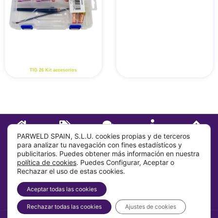
TIG 26 Kit accesorios
INICIO
TIENDA
CONTACTO
SOBRE
IR ARRIBA
PARWELD SPAIN, S.L.U. cookies propias y de terceros
para analizar tu navegación con fines estadísticos y
publicitarios. Puedes obtener más información en nuestra
Sobre
política de cookies
. Puedes Configurar, Aceptar o
Rechazar el uso de estas cookies.
Info
Aceptar todas las cookies
Dirección
Rechazar todas las cookies
Ajustes de cookies
2026 Parweld Group LTD.