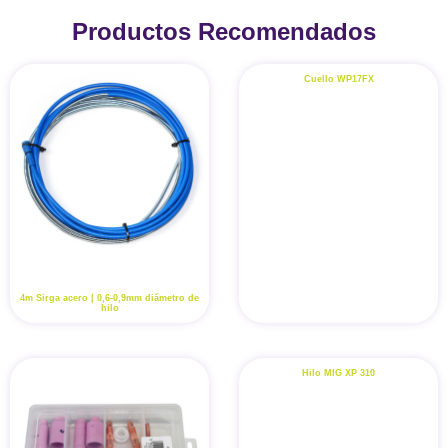
Productos Recomendados
Cuello WP17FX
4m Sirga acero | 0,6-0,9mm diámetro de
hilo
Hilo MIG XP 310