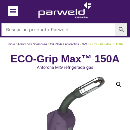
Inicio
/
Antorchas Soldadura
/
MIG/MAG Antorchas
/
BZL
/ ECO-Grip Max™ 150A
ECO-Grip Max™ 150A
Antorcha MIG refrigerada gas