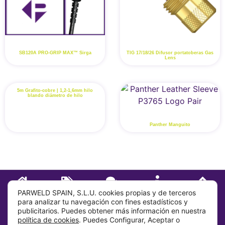
SB120A PRO-GRIP MAX™ Sirga
TIG 17/18/26 Difusor portatoberas Gas
Lens
5m Grafito-cobre | 1,2-1,6mm hilo
blando diámetro de hilo
Panther Manguito
INICIO
TIENDA
CONTACTO
SOBRE
IR ARRIBA
PARWELD SPAIN, S.L.U. cookies propias y de terceros
para analizar tu navegación con fines estadísticos y
publicitarios. Puedes obtener más información en nuestra
Sobre
política de cookies
. Puedes Configurar, Aceptar o