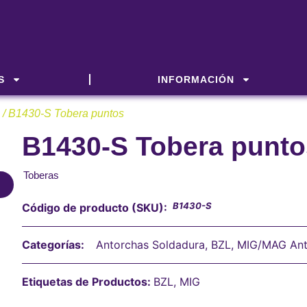
S
INFORMACIÓN
/ B1430-S Tobera puntos
B1430-S Tobera punto
Toberas
B1430-S
Código de producto (SKU):
Categorías:
Antorchas Soldadura
,
BZL
,
MIG/MAG Ant
Etiquetas de Productos:
BZL
,
MIG