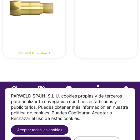
BZL MIG Portatubos J
INICIO
TIENDA
CONTACTO
SOBRE
IR ARRIBA
PARWELD SPAIN, S.L.U. cookies propias y de terceros
para analizar tu navegación con fines estadísticos y
publicitarios. Puedes obtener más información en nuestra
Sobre
política de cookies
. Puedes Configurar, Aceptar o
Rechazar el uso de estas cookies.
Info
Aceptar todas las cookies
Dirección