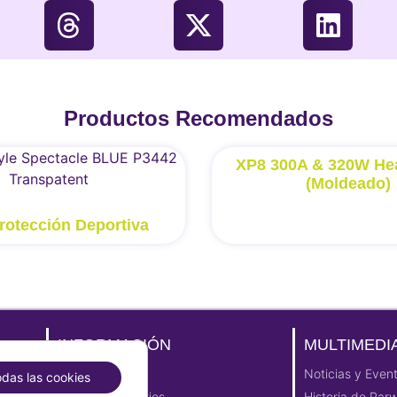
Productos Recomendados
XP8 300A & 320W Hea
(Moldeado)
rotección Deportiva
INFORMACIÓN
MULTIMEDI
Aviso Legal
Noticias y Even
odas las cookies
Política de cookies
Historia de Par