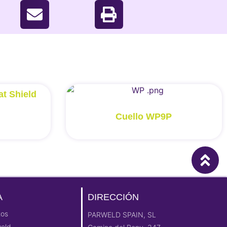
t Shield
Cuello WP9P
A
DIRECCIÓN
tos
PARWELD SPAIN, SL
weld