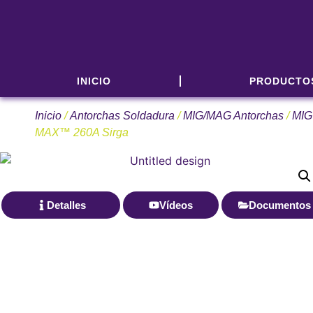
INICIO
PRODUCTO
Inicio
/
Antorchas Soldadura
/
MIG/MAG Antorchas
/
MIG
MAX™ 260A Sirga
Detalles
Vídeos
Documentos