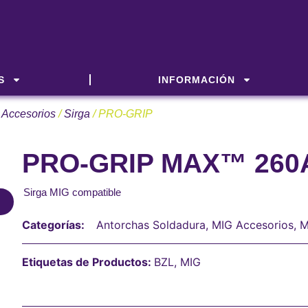
S
INFORMACIÓN
 Accesorios
/
Sirga
/ PRO-GRIP
PRO-GRIP MAX™ 260A
Sirga MIG compatible
Categorías:
Antorchas Soldadura
,
MIG Accesorios
,
M
Etiquetas de Productos:
BZL
,
MIG