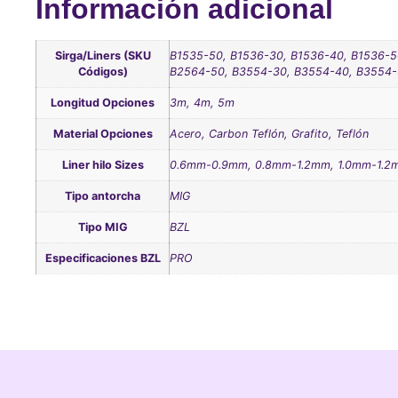
Información adicional
Sirga/Liners (SKU
B1535-50, B1536-30, B1536-40, B1536-5
Códigos)
B2564-50, B3554-30, B3554-40, B3554-
Longitud Opciones
3m, 4m, 5m
Material Opciones
Acero, Carbon Teflón, Grafito, Teflón
Liner hilo Sizes
0.6mm-0.9mm, 0.8mm-1.2mm, 1.0mm-1.2
Tipo antorcha
MIG
Tipo MIG
BZL
Especificaciones BZL
PRO