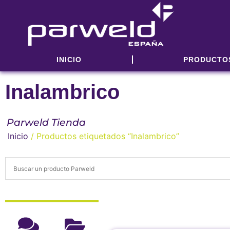
INICIO
PRODUCTO
Inalambrico
Parweld Tienda
Inicio
/ Productos etiquetados “Inalambrico”