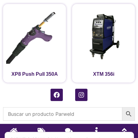
XP8 Push Pull 350A
XTM 356i
INICIO
TIENDA
CONTACTO
SOBRE
IR ARRIBA