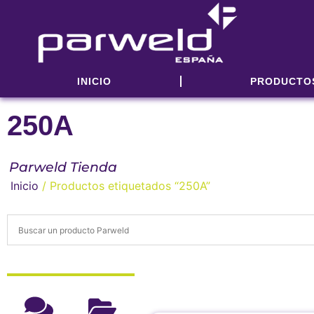
INICIO
PRODUCTO
250A
Parweld Tienda
Inicio
/ Productos etiquetados “250A”