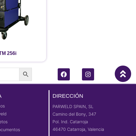
TM 256i
A
DIRECCIÓN
tos
PARWELD SPAIN, SL
weld
Camino del Bony, 347
etos
Pol. Ind. Catarroja
46470 Catarroja, Valencia
Documentos