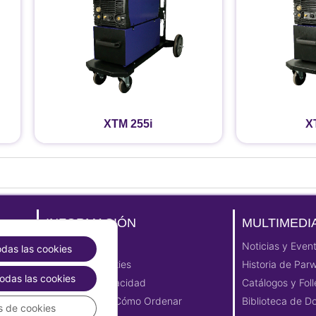
XTM 255i
X
INFORMACIÓN
MULTIMEDI
Aviso Legal
Noticias y Even
odas las cookies
Política de cookies
Historia de Par
odas las cookies
Política de Privacidad
Catálogos y Foll
E-Commerce | Cómo Ordenar
Biblioteca de 
s de cookies